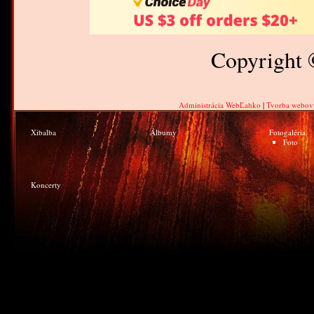
Copyright
Administrácia WebĽahko
|
Tvorba webov
Xibalba
Albumy
Fotogaléria
Foto
Koncerty