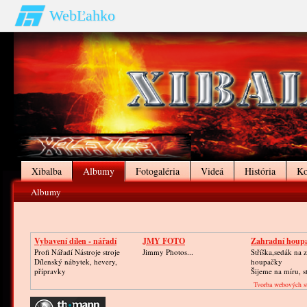
WebĽahko
Xibalba
Albumy
Fotogaléria
Videá
História
Ko
Albumy
Vybavení dílen - nářadí
JMY FOTO
Zahradní houpač
Profi Nářadí Nástroje stroje
Jimmy Photos...
Stříška,sedák na 
Dílenský nábytek, hevery,
houpačky
přípravky
Šijeme na míru, s
Tvorba webových s