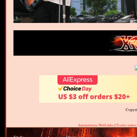
Copyr
Administrácia WebĽahko
|
Tvorba webov
Xibalba
Albumy
Fotogaléria