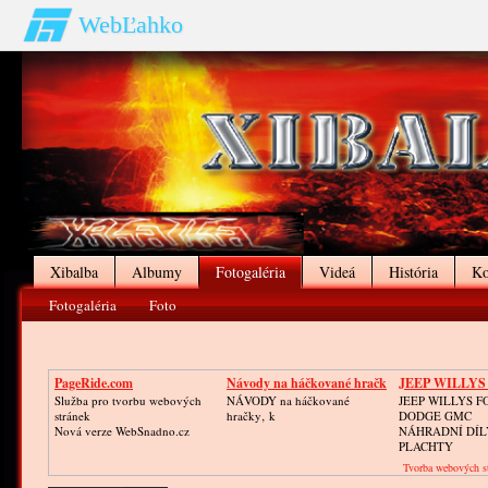
WebĽahko
Xibalba
Albumy
Fotogaléria
Videá
História
Ko
Fotogaléria
Foto
PageRide.com
Návody na háčkované hračk
JEEP WILLYS
GPW
Služba pro tvorbu webových
NÁVODY na háčkované
JEEP WILLYS F
stránek
hračky‚ k
DODGE GMC
Nová verze WebSnadno.cz
NÁHRADNÍ DÍLY
PLACHTY
Tvorba webových s