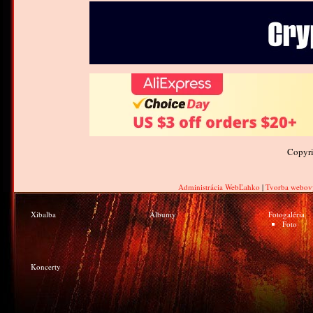
Copyr
Administrácia WebĽahko
|
Tvorba webov
Xibalba
Albumy
Fotogaléria
Foto
Koncerty