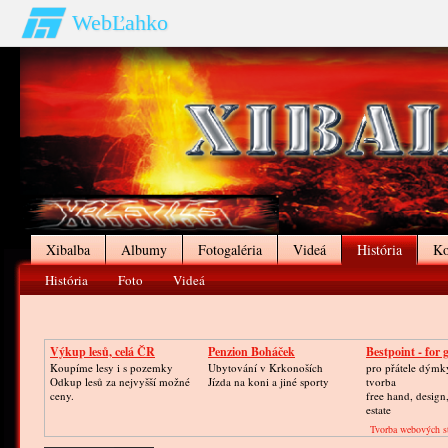
WebĽahko
Xibalba
Albumy
Fotogaléria
Videá
História
Ko
História
Foto
Videá
Výkup lesů, celá ČR
Penzion Boháček
Bestpoint - for
Koupíme lesy i s pozemky
Ubytování v Krkonoších
pro přátele dýmky
Odkup lesů za nejvyšší možné
Jízda na koni a jiné sporty
tvorba
ceny.
free hand, design
estate
Tvorba webových s